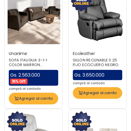
Unanime
Ecoleather
SOFA ITAUGUA 3-1-1
SILLON RECLINABLE 0.25
COLOR MARRON
FIJO ECOCUERO NEGRO
UNANIME + MESITA DE
MELAMINA
Gs. 2.563.000
Gs. 3.650.000
15% OFF
comprá al contado
comprá al contado
Agregar al carrito
Agregar al carrito