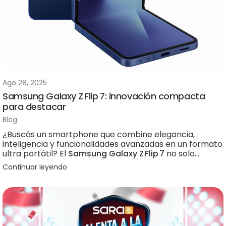
Ago 28, 2025
Samsung Galaxy Z Flip 7: innovación compacta
para destacar
Blog
¿Buscás un smartphone que combine elegancia,
inteligencia y funcionalidades avanzadas en un formato
ultra portátil? El
Samsung Galaxy Z Flip 7
no solo
cumple con eso, sino que eleva el concepto de
Continuar leyendo
smartphone plegable a un nuevo nivel