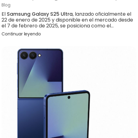
Blog
El
Samsung Galaxy S25 Ultra
, lanzado oficialmente el
22 de enero de 2025 y disponible en el mercado desde
el 7 de febrero de 2025, se posiciona como el
dispositivo insignia definitivo de Samsung. Este
Continuar leyendo
smartphone no solo redefine la potencia y el diseño
premium, sino que integra
Galaxy AI
de manera
profunda para transformar cada aspecto de la
experiencia del usuario.