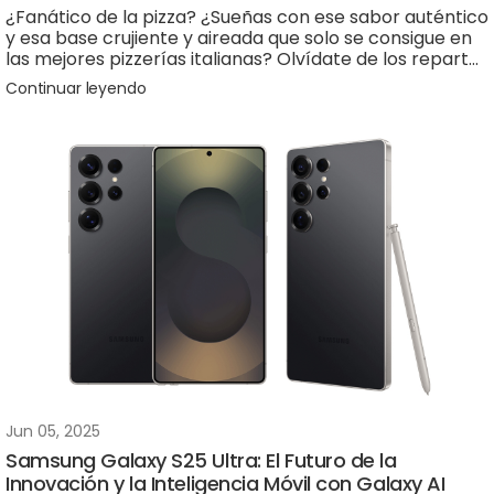
¿Fanático de la pizza? ¿Sueñas con ese sabor auténtico
y esa base crujiente y aireada que solo se consigue en
las mejores pizzerías italianas? Olvídate de los repartos
a domicilio y de los hornos caseros que nunca alcanzan
Continuar leyendo
la temperatura ideal. Hoy te presentamos la joya de la
corona para todo amante de la pizza: el
Horno a Gas
Ooni Koda
.
Jun 05, 2025
Samsung Galaxy S25 Ultra: El Futuro de la
Innovación y la Inteligencia Móvil con Galaxy AI